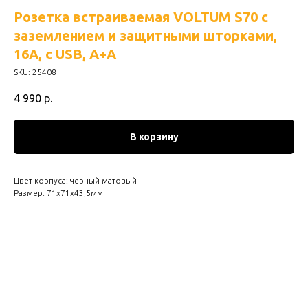
Розетка встраиваемая VOLTUM S70 с
заземлением и защитными шторками,
16А, с USB, A+A
SKU:
25408
4 990
р.
В корзину
Цвет корпуса: черный матовый
Размер: 71х71х43,5мм